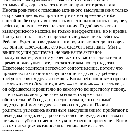
«отмычкой», однако часто и оно не приносит результата.
Иногда родители с помощью активного выслушивания только
открывают дверь, но при этом у них нет времени, чтобы
спокойно, без суеты выслушать все, что накопилось на душе у
ребенка, понять все его переживания. Подобная тактика
кавалерийского наскока не только неэффективна, но и вредна.
Поступать так — значит проявлять неуважение к ребенку.
Ребенок будет вправе думать, что родителям нет до него дела,
раз они не удосужились его как следует выслушать. Мы на
занятиях учим родителей: не начинайте активное
выслушивание, если не уверены, что у вас есть достаточно
времени выслушать все, что захотят вам поведать дети».
Некоторые родители встречают сопротивление, потому что
применяют активное выслушивание тогда, когда ребенку
требуется совсем другая помощь. Когда ребенок прямо просит
вас что-то ему объяснить, в чем — то помочь — то есть когда
он обращается к родителю по какому-то конкретному поводу,
— в такой момент у него не всегда есть время для
обстоятельной беседы, и, следовательно, это не самый
подходящий момент для разговора по душам. Порой
родители, увлекшись активным выслушиванием, прибегают к
нему даже тогда, когда ребенок вовсе не нуждается в этом и
никаких глубоко затаенных чувств у него попросту нет. Вот в
каких ситуациях активное выслушивание оказалось