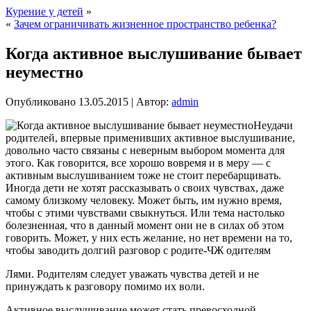
Курение у детей
»
«
Зачем ограничивать жизненное пространство ребенка?
Когда активное выслушивание бывает
неуместно
Опубликовано
13.05.2015
|
Автор:
admin
Неудачи
родителей, впервые применивших активное выслушивание,
довольно часто связаны с неверным выбором момента для
этого. Как говорится, все хорошо вовремя и в меру — с
активным выслушиванием тоже не стоит перебарщивать.
Иногда дети не хотят рассказывать о своих чувствах, даже
самому близкому человеку. Может быть, им нужно время,
чтобы с этими чувствами свыкнуться. Или тема настолько
болезненная, что в данный момент они не в силах об этом
говорить. Может, у них есть желание, но нет времени на то,
чтобы заводить долгий разговор с родите-ЧЖ одителям
Лями. Родителям следует уважать чувства детей и не
принуждать к разговору помимо их воли.
Активное выслушивание может стать превосходной