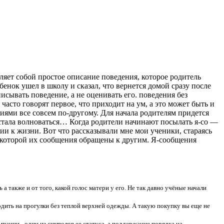
ляет собой простое описание поведения, которое родитель
бенок ушел в школу и сказал, что вернется домой сразу после
сывать поведение, а не оценивать его. поведения без
сто говорят первое, что приходит на ум, а это может быть и
ниями все совсем по-другому. Для начала родителям придется
я стала волноваться… Когда родители начинают посылать я-со —
нии к жизни. Вот что рассказывали мне мои ученики, стараясь
 которой их сообщения обращены к другим. Я-сообщения
а также и от того, какой голос матери у его. Не так давно учёные начали
одить на прогулки без теплой верхней одежды. А такую покупку вы еще не
пании - один из символов ее статуса, а поддержание порядка на