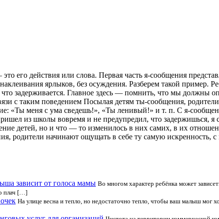
это его действия или слова. Первая часть я-сообщения представ
 наклеивания ярлыков, без осуждения. Разберем такой пример. Ре
 что задерживается.
Главное здесь — помнить, что мы должны опи
зи с таким поведением Посылая детям ты-сообщения, родители ча
ие: «Ты меня с ума сведешь!», «Ты ленивый!» и т. п. С я-сообще
е пришел из школы вовремя и не предупредил, что задержишься, 
ение детей, но и что — то изменилось в них самих, в их отноше
я, родители начинают ощущать в себе ту самую искренность, с
ыша зависит от голоса мамы
Во многом характер ребёнка может зависеть 
о плач […]
вочек
На улице весна и тепло, но недостаточно тепло, чтобы ваш малыш мог х
нговых услуг для организаций
Чистота на территории коммерческой ком