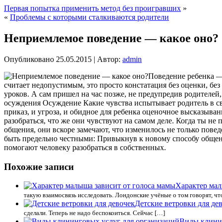
Первая попытка применить метод без проигравших
»
«
Проблемы с которыми сталкиваются родители
Неприемлемое поведение — какое оно?
Опубликовано
25.05.2015
|
Автор:
admin
Поведение ребенка — 
считает недопустимым, это просто констатация без оценки, без
уроков. А сам пришел на час позже, не предупредив родителей,
осуждения Осуждение Какие чувства испытывает родитель в свя
приказ, и угроза, и обидное для ребенка оценочное высказыван
разобраться, что же они чувствуют на самом деле. Когда ты н
общения, они вскоре замечают, что изменилось не только повед
быть предельно честными: Привыкнув к новому способу общени
помогают человеку разобраться в собственных.
Похожие записи
Характер мал
такую взаимосвязь исследовать. Лондонские учёные о том говорят, чт
Детские ветровки для де
сделали. Теперь не надо беспокоиться. Сейчас […]
Виды клини