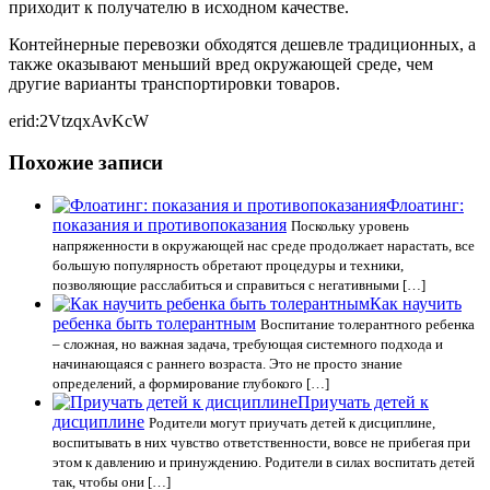
приходит к получателю в исходном качестве.
Контейнерные перевозки обходятся дешевле традиционных, а
также оказывают меньший вред окружающей среде, чем
другие варианты транспортировки товаров.
erid:2VtzqxAvKcW
Похожие записи
Флоатинг:
показания и противопоказания
Поскольку уровень
напряженности в окружающей нас среде продолжает нарастать, все
большую популярность обретают процедуры и техники,
позволяющие расслабиться и справиться с негативными […]
Как научить
ребенка быть толерантным
Воспитание толерантного ребенка
– сложная, но важная задача, требующая системного подхода и
начинающаяся с раннего возраста. Это не просто знание
определений, а формирование глубокого […]
Приучать детей к
дисциплине
Родители могут приучать детей к дисциплине,
воспитывать в них чувство ответственности, вовсе не прибегая при
этом к давлению и принуждению. Родители в силах воспитать детей
так, чтобы они […]