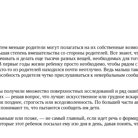
тем меньше родители могут полагаться на их собственные возмож
ьшая степень вмешательства со стороны родителей. Все знают, ч
качивать и делать еще тысячи разных вещей, необходимых для тог
В первые годы жизни ребенку просто необходимо, чтобы рядом с
кто-то из родителей находился почти неотлучно. Ведь малыш та
собность родителя чутко прислушиваться к невербальным сообщ
е мы получили множество поверхностных исследований и ряд оши
их — решая вопрос, что лучше: искусственное или грудное вска
и позднее, строгость или вседозволенность. По большей части а
 понимают то, что пытаются сообщить им дети.
 раньше или позже, — не самый главный, если идет речь о форм
орые этот ребенок посылал ему изо дня в день, давая понять, ч