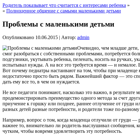
Родитель показывает что считается с интересами ребенка
»
«
Полноценное общение с самыми маленькими детьми
Проблемы с маленькими детьми
Опубликовано
10.06.2015
|
Автор:
admin
Очевидно, чем младше дети, 
смог разобраться с собственными проблемами, потребуется бол
подгузники, укутывать ребенка, пеленать, носить на ручках, у
испытывал нужды. А на все это требуется время — и немалое. 
Вот почему педиатры настаивают на том, чтобы при младенце 
недостаточно просто быть рядом. Важнейший фактор — это спо
дать ему все то, в чем он нуждается.
Не все педагоги понимают, насколько это важно, в результат
продемонстрировать преимущество одного метода за счет друг
приучение к горшку или позднее, раннее отлучение от груди ил
разных детей разные потребности, и родители тоже по-разному
Например, вопрос о том, когда младенца отлучили от груди —
важнее то, внимательно ли родитель выслушивал сообщения, кот
чутким, чтобы вовремя удовлетворить эту потребность.