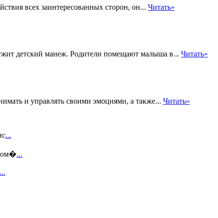
йствия всех заинтересованных сторон, он...
Читать»
жит детский манеж. Родители помещают малыша в...
Читать»
имать и управлять своими эмоциями, а также...
Читать»
ис
...
этом�
...
...