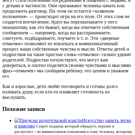
могут стать полезными посредниками в общении с людьми, и
с детьми в частности. Они призывают человека начать или
продолжить разговор. Пи этом он остается «хозяином
положения» — происходит игра на его поле. От этих слов не
создается впечатление, будто вы перехватываете у него
инициативу, как это бывает, когда вы отвечаете собственным
сообщением — например, когда вы расспрашиваете,
советуете, подбадриваете, поучаете и т. п. Эти «дверные
отмычки» позволяют не вовлекать в коммуникативный
процесс ваши собственные чувства и мысли. Ответы детей и
подростков на такие простые слова-«отмычки» сильно удивят
родителей. Подростки почувствуют, что могут вам
довериться, и охотно поделятся своими чувствами и мыслями.
фраз-«отмычек» мы сообщаем ребенку, что ценим и уважаем
его
Как и взрослые, дети любят поговорить и готовы долго
изливать душу, если кто-то изъявляет готовность их
выслушать.
Похожие записи
Искусство дарить легко
и красиво
Секрет подарка, который обрадует, поразит и
растрогает – во внимательном отношении к тому человеку, которому