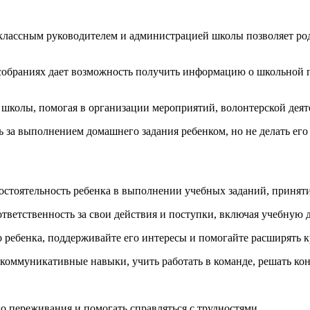
классным руководителем и администрацией школы позволяет роди
собраниях дает возможность получить информацию о школьной п
 школы, помогая в организации мероприятий, волонтерской деят
 за выполнением домашнего задания ребенком, но не делать его
остоятельность ребенка в выполнении учебных заданий, принят
тветственность за свои действия и поступки, включая учебную д
ребенка, поддерживайте его интересы и помогайте расширять к
 коммуникативные навыки, учить работать в команде, решать ко
о переживания и помогать справляться с трудностями.