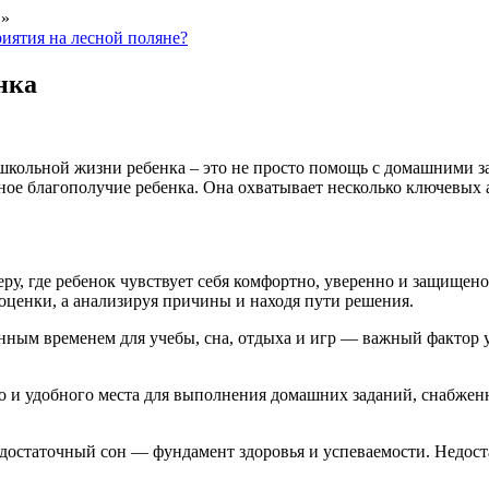
»
иятия на лесной поляне?
нка
школьной жизни ребенка – это не просто помощь с домашними за
ое благополучие ребенка. Она охватывает несколько ключевых а
у, где ребенок чувствует себя комфортно, уверенно и защищено
е оценки, а анализируя причины и находя пути решения.
енным временем для учебы, сна, отдыха и игр — важный фактор
о и удобного места для выполнения домашних заданий, снабжен
достаточный сон — фундамент здоровья и успеваемости. Недоста