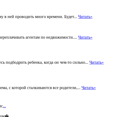
му в ней проводить много времени. Будет...
Читать»
переплачивать агентам по недвижимости....
Читать»
сь подбодрить ребенка, когда он чем-то сильно...
Читать»
ма, с которой сталкиваются все родители,...
Читать»
ис
...
этом�
...