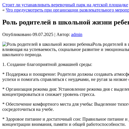
Стоит ли устанавливать веревочный парк на детской площадке
«
Что предусмотреть при организации развлекательного меропр
Роль родителей в школьной жизни ребе
Опубликовано
09.07.2025
|
Автор:
admin
Роль родителей в 
влияющая на успеваемость, социальное развитие и эмоциональн
школьного периода.
1. Создание благоприятной домашней среды:
* Поддержка и поощрение: Родители должны создавать атмосфер
успехи и помогать справляться с неудачами, не ругая за низки
* Организация режима дня: Установление режима дня с выдел
концентрироваться и снижает уровень стресса.
* Обеспечение комфортного места для учебы: Выделение тихог
сосредоточиться на учебе.
* Здоровое питание и достаточный сон: Правильное питание и 
концентрации внимания, памяти и общей работоспособности.