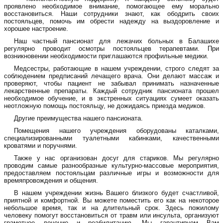
проявлено необходимое внимание, помогающее ему морально
восстановиться. Наши сотрудники знают, как ободрить своих
постояльцев, помочь им обрести надежду на выздоровление и
хорошее настроение.
Наш
частный пансионат для лежачих больных
в Балашихе
регулярно проводит осмотры постояльцев терапевтами. При
возникновении необходимости приглашаются профильные медики.
Медсестры, работающие в нашем учреждении, строго следят за
соблюдением предписаний лечащего врача. Они делают массаж и
проверяют, чтобы пациент не забывал принимать назначенные
лекарственные препараты. Каждый сотрудник пансионата прошел
необходимое обучение, и в экстренных ситуациях сумеет оказать
неотложную помощь постояльцу, не дожидаясь приезда медиков.
Другие преимущества нашего пансионата.
Помещения нашего учреждения оборудованы каталками,
специализированными туалетными кабинками, качественными
кроватями и поручнями.
Также у нас организован досуг для стариков. Мы регулярно
проводим самые разнообразные культурно-массовые мероприятия,
предоставляем постояльцам различные игры и возможности для
времяпровождения и общения.
В нашем учреждении жизнь Вашего близкого будет счастливой,
приятной и комфортной. Вы можете поместить его как на некоторое
небольшое время, так и на длительный срок. Здесь пожилому
человеку помогут восстановиться от травм или инсульта, организуют
грамотное лечение и реабилитацию. Мы гарантируем Вам