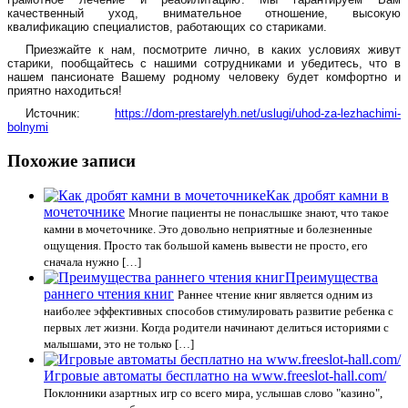
качественный уход, внимательное отношение, высокую
квалификацию специалистов, работающих со стариками.
Приезжайте к нам, посмотрите лично, в каких условиях живут
старики, пообщайтесь с нашими сотрудниками и убедитесь, что в
нашем пансионате Вашему родному человеку будет комфортно и
приятно находиться!
Источник:
https://dom-prestarelyh.net/uslugi/uhod-za-lezhachimi-
bolnymi
Похожие записи
Как дробят камни в
мочеточнике
Многие пациенты не понаслышке знают, что такое
камни в мочеточнике. Это довольно неприятные и болезненные
ощущения. Просто так большой камень вывести не просто, его
сначала нужно […]
Преимущества
раннего чтения книг
Раннее чтение книг является одним из
наиболее эффективных способов стимулировать развитие ребенка с
первых лет жизни. Когда родители начинают делиться историями с
малышами, это не только […]
Игровые автоматы бесплатно на www.freeslot-hall.com/
Поклонники азартных игр со всего мира, услышав слово "казино",