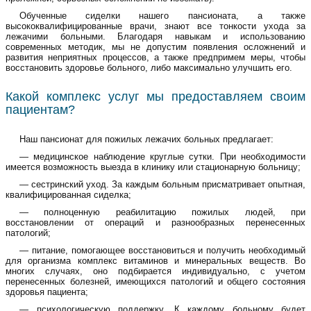
Обученные сиделки нашего пансионата, а также
высококвалифицированные врачи, знают все тонкости ухода за
лежачими больными. Благодаря навыкам и использованию
современных методик, мы не допустим появления осложнений и
развития неприятных процессов, а также предпримем меры, чтобы
восстановить здоровье больного, либо максимально улучшить его.
Какой комплекс услуг мы предоставляем своим
пациентам?
Наш
пансионат для пожилых лежачих больных
предлагает:
— медицинское наблюдение круглые сутки. При необходимости
имеется возможность выезда в клинику или стационарную больницу;
—
сестринский уход
. За каждым больным присматривает опытная,
квалифицированная
сиделка
;
— полноценную реабилитацию пожилых людей, при
восстановлении от операций и разнообразных перенесенных
патологий;
— питание, помогающее восстановиться и получить необходимый
для организма комплекс витаминов и минеральных веществ. Во
многих случаях, оно подбирается индивидуально, с учетом
перенесенных болезней, имеющихся патологий и общего состояния
здоровья пациента;
— психологическую поддержку. К каждому больному будет