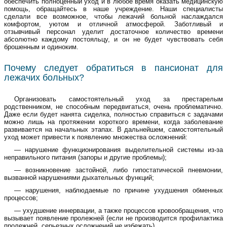
обеспечить полноценный уход и в любое время оказать медицинскую
помощь, обращайтесь в наше учреждение. Наши специалисты
сделали все возможное, чтобы
лежачий больной
наслаждался
комфортом, уютом и отличной атмосферой. Заботливый и
отзывчивый персонал уделит достаточное количество времени
абсолютно каждому постояльцу, и он не будет чувствовать себя
брошенным и одиноким.
Почему следует обратиться в пансионат для
лежачих больных?
Организовать самостоятельный уход за престарелым
родственником, не способным передвигаться, очень проблематично.
Даже если будет нанята
сиделка
, полностью справиться с задачами
можно лишь на протяжении короткого времени, когда заболевание
развивается на начальных этапах. В дальнейшем, самостоятельный
уход может привести к появлению множества осложнений:
— нарушение функционирования выделительной системы из-за
неправильного питания (запоры и другие проблемы);
— возникновение застойной, либо гипостатической пневмонии,
вызванной нарушениями дыхательных функций;
— нарушения, наблюдаемые по причине ухудшения обменных
процессов;
— ухудшение иннервации, а также процессов кровообращения, что
вызывает появление пролежней (если не производится
профилактика
пролежней
, серьезных осложнений не избежать).