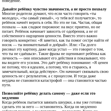
поведение.
Давайте ребёнку чувство значимости, а не просто похвалу
Многие родители думают, что если часто говорить «ты
молодец», «ты самый умный», «у тебя всё получается», то
ребёнок начнёт верить в себя. Но это не так. Частая, общая
похвала — как сладкое пирожное: на вкус приятно, но не
питает. Ребёнок начинает зависеть от одобрения, а не от
собственного ощущения ценности. Вместо этого важно
говорить конкретно: «Я заметил, как ты помог сестре найти её
носок — ты внимательный и добрый». Или: «Ты долго
рисовал эту картину, даже когда устал — это говорит о том,
что ты не сдаёшься». Такие фразы не оценивают ребёнка как
личность — они описывают его действия и показывают, что
вы видите его усилия. Это даёт ребёнку понимание: «Я ценен
не потому, что я идеален, а потому, что я стараюсь, я
замечательный, когда действую». Он начинает связывать свою
ценность не с результатом, а с процессом. И тогда даже
неудача не становится катастрофой — она становится частью
пути.
Позволяйте ребёнку делать самому — даже если это
медленно
Когда ребёнок пытается завязать шнурки, а вы уже готовы
сделать это за него — остановитесь. Когда он медленно