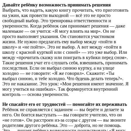
Давайте ребёнку возможность принимать решения
Выбрать, что надеть, какую книгу прочитать, что приготовить
на ужин, как провести выходной — всё это не просто
свободный выбор. Это тренировка ответственности и
уверенности. Когда ребёнок сам принимает решения — даже
маленькие — он учится: «Я могу влиять на мир». Он не
просто выполняет указания. Он становится участником
жизни. Не нужно предлагать ему выбор между «пойти в
школу» и «не пойти». Это не выбор. А вот между «пойти в
школу с красной курткой или с синей» — это уже выбор. Или
между «прочитать сказку или поиграть в кубики перед сном».
Такие решения учат его слушать себя, взвешивать, принимать
последствия. Если он выбрал синюю куртку, а на улице
холодно — не говорите: «Я же говорил». Скажите: «Ты
выбрал синюю, и тебе холодно. Что будешь делать теперь?».
Это не наказание. Это урок: «Мои решения имеют значение. Я
могу учиться на ошибках». Так формируется внутренний
контроль — основа уверенности.
Не спасайте его от трудностей — помогайте их переживать
Ребёнок не справляется с заданием — вы берёте и делаете за
него. Он боится выступать — вы говорите учителю, что он
«не готов». Он расстроен из-за ссоры с другом — вы звоните
родителям другого ребёнка. Это — доброта, но не помощь.
Это — лишает ребёнка возможности почувствовать: «Я могу