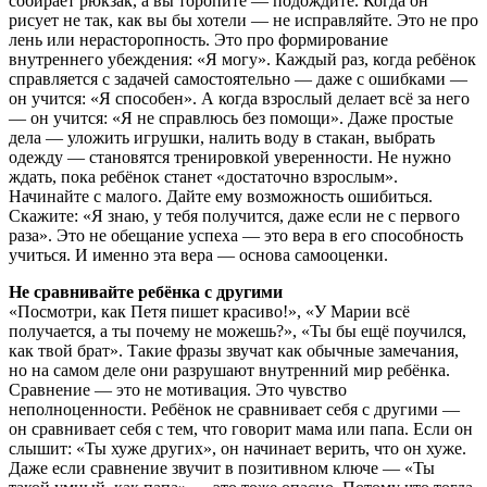
собирает рюкзак, а вы торопите — подождите. Когда он
рисует не так, как вы бы хотели — не исправляйте. Это не про
лень или нерасторопность. Это про формирование
внутреннего убеждения: «Я могу». Каждый раз, когда ребёнок
справляется с задачей самостоятельно — даже с ошибками —
он учится: «Я способен». А когда взрослый делает всё за него
— он учится: «Я не справлюсь без помощи». Даже простые
дела — уложить игрушки, налить воду в стакан, выбрать
одежду — становятся тренировкой уверенности. Не нужно
ждать, пока ребёнок станет «достаточно взрослым».
Начинайте с малого. Дайте ему возможность ошибиться.
Скажите: «Я знаю, у тебя получится, даже если не с первого
раза». Это не обещание успеха — это вера в его способность
учиться. И именно эта вера — основа самооценки.
Не сравнивайте ребёнка с другими
«Посмотри, как Петя пишет красиво!», «У Марии всё
получается, а ты почему не можешь?», «Ты бы ещё поучился,
как твой брат». Такие фразы звучат как обычные замечания,
но на самом деле они разрушают внутренний мир ребёнка.
Сравнение — это не мотивация. Это чувство
неполноценности. Ребёнок не сравнивает себя с другими —
он сравнивает себя с тем, что говорит мама или папа. Если он
слышит: «Ты хуже других», он начинает верить, что он хуже.
Даже если сравнение звучит в позитивном ключе — «Ты