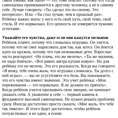
такой умный, как папа» — это тоже опасно. Потому что тогда
самооценка привязывается к другому человеку, а не к самому
себе. Лучше говорить: «Ты сделал это по-своему. Это
интересно». Или: «Ты стал лучше, чем в прошлый раз».
Ребёнку важно знать: у него есть свой путь, свой темп, свой
стиль. И это нормально. Его ценность не измеряется чужими
успехами.
Уважайте его чувства, даже если они кажутся мелкими
Ребёнок плачет, потому что сломалась игрушка. Он злится,
потому что не смог нарисовать дом так, как хотел. Он боится
идти на кружок, потому что там незнакомые дети. Взрослые
часто реагируют: «Не плачь, это же мелочь», «Ты же мальчик,
не надо бояться», «Всё равно завтра купим новую». Но для
ребёнка это не мелочь. Это его реальность. Когда вы говорите:
«Я вижу, тебе очень жаль, что игрушка сломалась. Ты долго с
ней играл», — вы не усугубляете его боль. Вы показываете,
что его чувства имеют значение. Это учит ребёнка: «Мои
переживания — это нормально. Я не должен их прятать».
Когда ребёнок учится признавать свои эмоции, он начинает
уважать себя. А уважение к себе — первый камень в
фундаменте высокой самооценки. Не нужно решать проблему
сразу. Иногда достаточно просто сказать: «Мне жаль, что тебе
так тяжело». И этого будет достаточно, чтобы ребёнок
почувствовал: я не один, я понят.