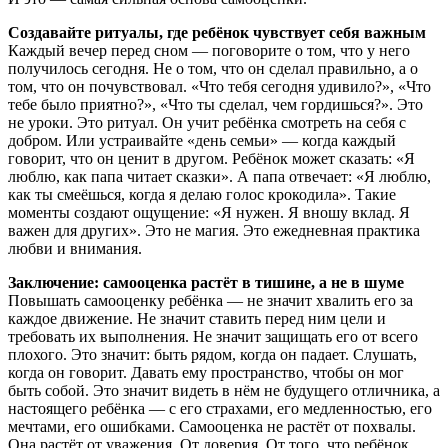
Создавайте ритуалы, где ребёнок чувствует себя важным
Каждый вечер перед сном — поговорите о том, что у него
получилось сегодня. Не о том, что он сделал правильно, а о
том, что он почувствовал. «Что тебя сегодня удивило?», «Что
тебе было приятно?», «Что ты сделал, чем гордишься?». Это
не уроки. Это ритуал. Он учит ребёнка смотреть на себя с
добром. Или устраивайте «день семьи» — когда каждый
говорит, что он ценит в другом. Ребёнок может сказать: «Я
люблю, как папа читает сказки». А папа отвечает: «Я люблю,
как ты смеёшься, когда я делаю голос крокодила». Такие
моменты создают ощущение: «Я нужен. Я вношу вклад. Я
важен для других». Это не магия. Это ежедневная практика
любви и внимания.
Заключение: самооценка растёт в тишине, а не в шуме
Повышать самооценку ребёнка — не значит хвалить его за
каждое движение. Не значит ставить перед ним цели и
требовать их выполнения. Не значит защищать его от всего
плохого. Это значит: быть рядом, когда он падает. Слушать,
когда он говорит. Давать ему пространство, чтобы он мог
быть собой. Это значит видеть в нём не будущего отличника, а
настоящего ребёнка — с его страхами, его медленностью, его
мечтами, его ошибками. Самооценка не растёт от похвалы.
Она растёт от уважения. От доверия. От того, что ребёнок