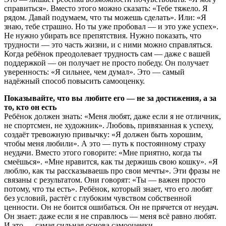
справиться». Вместо этого можно сказать: «Тебе тяжело. Я
рядом. Давай подумаем, что ты можешь сделать». Или: «Я
знаю, тебе страшно. Но ты уже пробовал — и это уже успех».
Не нужно убирать все препятствия. Нужно показать, что
трудности — это часть жизни, и с ними можно справляться.
Когда ребёнок преодолевает трудность сам — даже с вашей
поддержкой — он получает не просто победу. Он получает
уверенность: «Я сильнее, чем думал». Это — самый
надёжный способ повысить самооценку.
Показывайте, что вы любите его — не за достижения, а за
то, кто он есть
Ребёнок должен знать: «Меня любят, даже если я не отличник,
не спортсмен, не художник». Любовь, привязанная к успеху,
создаёт тревожную привычку: «Я должен быть хорошим,
чтобы меня любили». А это — путь к постоянному страху
неудачи. Вместо этого говорите: «Мне приятно, когда ты
смеёшься». «Мне нравится, как ты держишь свою кошку». «Я
люблю, как ты рассказываешь про свои мечты». Эти фразы не
связаны с результатом. Они говорят: «Ты — важен просто
потому, что ты есть». Ребёнок, который знает, что его любят
без условий, растёт с глубоким чувством собственной
ценности. Он не боится ошибаться. Он не прячется от неудач.
Он знает: даже если я не справлюсь — меня всё равно любят.
И это — самая сильная основа самооценки.