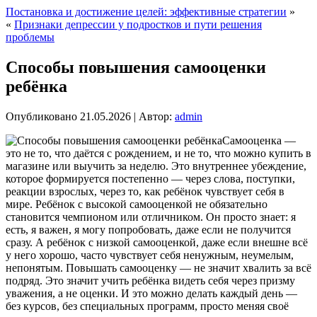
Постановка и достижение целей: эффективные стратегии
»
«
Признаки депрессии у подростков и пути решения
проблемы
Способы повышения самооценки
ребёнка
Опубликовано
21.05.2026
|
Автор:
admin
Самооценка —
это не то, что даётся с рождением, и не то, что можно купить в
магазине или выучить за неделю. Это внутреннее убеждение,
которое формируется постепенно — через слова, поступки,
реакции взрослых, через то, как ребёнок чувствует себя в
мире. Ребёнок с высокой самооценкой не обязательно
становится чемпионом или отличником. Он просто знает: я
есть, я важен, я могу попробовать, даже если не получится
сразу.
А ребёнок с низкой самооценкой, даже если внешне всё
у него хорошо, часто чувствует себя ненужным, неумелым,
непонятым. Повышать самооценку — не значит хвалить за всё
подряд. Это значит учить ребёнка видеть себя через призму
уважения, а не оценки. И это можно делать каждый день —
без курсов, без специальных программ, просто меняя своё