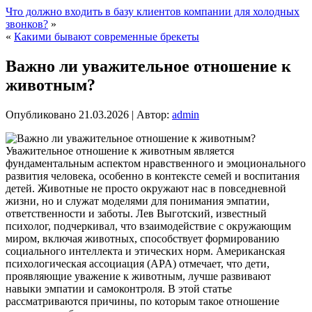
Что должно входить в базу клиентов компании для холодных
звонков?
»
«
Какими бывают современные брекеты
Важно ли уважительное отношение к
животным?
Опубликовано
21.03.2026
|
Автор:
admin
Уважительное отношение к животным является
фундаментальным аспектом нравственного и эмоционального
развития человека, особенно в контексте семей и воспитания
детей. Животные не просто окружают нас в повседневной
жизни, но и служат моделями для понимания эмпатии,
ответственности и заботы. Лев Выготский, известный
психолог, подчеркивал, что взаимодействие с окружающим
миром, включая животных, способствует формированию
социального интеллекта и этических норм. Американская
психологическая ассоциация (APA) отмечает, что дети,
проявляющие уважение к животным, лучше развивают
навыки эмпатии и самоконтроля. В этой статье
рассматриваются причины, по которым такое отношение