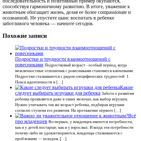
последовательность и позитивный пример окупаются,
способствуя гармоничному развитию. В итоге, уважение к
животным обогащает жизнь, делая ее более compassionate и
осознанной. Не упустите шанс воспитать в ребенке
заботливого человека — начните сегодня.
Похожие записи
Подростки и трудности взаимоотношений с
ровесниками
Подростковый возраст - особый период, когда
межличностные отношения с ровесниками становятся ключевыми.
Подростки сталкиваются с рядом специфических трудностей: 1.
Поиск идентичности и […]
Какие
следует выбирать игрушки для ребенка
Забота о развитии
ребенка проявляется даже в таких мелочах, как выбор игрушек.
Нужно учитывать так же возраст ребенка, подбирая игрушки
согласно ступени его развития. На протяжение первого […]
Всё
про младенцев
Во-первых, у младенцев имеются потребности,
как и у детей постарше, как и у взрослых. И когда эти потребности
почему-либо не удовлетворяются, младенцы сталкиваются с
проблемами — холодом, […]