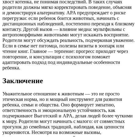
хвост котенка, не понимая последствий. В таких случаях
родители должны мягко корректировать поведение, объясняя
и демонстрируя альтернативу. APA предупреждает о риске
перегрузки: если ребенок боится животных, начинать с
дистанционных наблюдений, постепенно переходя к близкому
контакту. Другой вызов — влияние медиа: мультфильмы с
антропоморфными животными могут искажать восприятие.
Родители могут обсуждать реальность, подчеркивая уважение.
Если в семье нет питомца, полезны визиты в зоопарк или
чтение книг. Главное — терпение: прогресс приходит через
повторение, и консультация с психологом поможет
адаптировать подход под индивидуальные особенности
ребенка.
Заключение
Уважительное отношение к животным — это не просто
этическая норма, но и мощный инструмент для развития
ребенка, семьи и общества. Оно формирует эмпатию,
ответственность и эмоциональную устойчивость, как
подчеркивают Выготский и APA, делая людей более чуткими
к миру. Родители могут начинать с малого: от совместных
прогулок до семейных традиций, наблюдая, как ценности
укореняются. Несмотря на возможные вызовы,