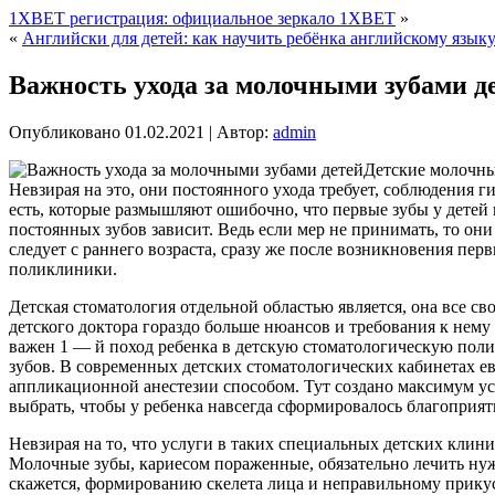
1XBET регистрация: официальное зеркало 1XBET
»
«
Английски для детей: как научить ребёнка английскому язык
Важность ухода за молочными зубами д
Опубликовано
01.02.2021
|
Автор:
admin
Детские молочные
Невзирая на это, они постоянного ухода требует, соблюдения г
есть, которые размышляют ошибочно, что первые зубы у детей н
постоянных зубов зависит. Ведь если мер не принимать, то он
следует с раннего возраста, сразу же после возникновения пе
поликлиники.
Детская стоматология отдельной областью является, она все с
детского доктора гораздо больше нюансов и требования к нему 
важен 1 — й поход ребенка в детскую стоматологическую поликл
зубов. В современных детских стоматологических кабинетах е
аппликационной анестезии способом. Тут создано максимум ус
выбрать, чтобы у ребенка навсегда сформировалось благоприя
Невзирая на то, что услуги в таких специальных детских клин
Молочные зубы, кариесом пораженные, обязательно лечить нужн
скажется, формированию скелета лица и неправильному прикус