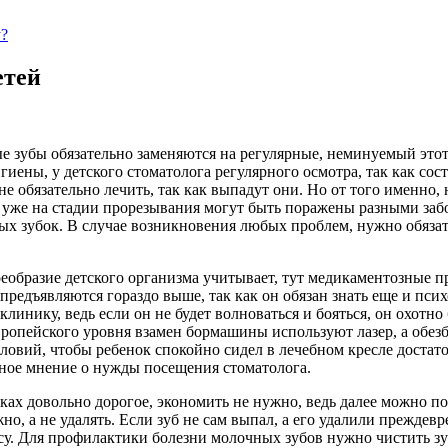
у?
етей
 зубы обязательно заменяются на регулярные, неминуемый этот пр
игиены, у детского стоматолога регулярного осмотра, так как с
е обязательно лечить, так как выпадут они.
Но от того именно, 
и уже на стадии прорезывания могут быть поражены разными забо
рвых зубок. В случае возникновения любых проблем, нужно обяза
воеобразие детского организма учитывает, тут медикаментозные 
предъявляются гораздо выше, так как он обязан знать еще и пси
инику, ведь если он не будет волноваться и бояться, он охотно
вропейского уровня взамен бормашины используют лазер, а обез
ловий, чтобы ребенок спокойно сидел в лечебном кресле доста
тное мнение о нужды посещения стоматолога.
иках довольно дорогое, экономить не нужно, ведь далее можно п
о, а не удалять. Если зуб не сам выпал, а его удалили преждев
у. Для профилактики болезни молочных зубов нужно чистить зу