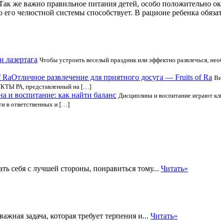
 Так же важно правильное питания детей, особо положительно 
ю его челюстной системы способствует. В рационе ребенка обяз
 лазертага
Чтобы устроить веселый праздник или эффектно развлечься, нео
Отличное развлечение для приятного досуга — Fruits of Ra
Ви
РУКТЫ РА, представленный на […]
а и воспитание: как найти баланс
Дисциплина и воспитание играют кл
и в ответственных и […]
ть себя с лучшей стороны, понравиться тому...
Читать»
жная задача, которая требует терпения и...
Читать»