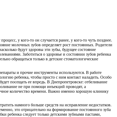
оцесс, у кого-то он случается ранее, у кого-то чуть позднее.
остояние молочных зубов определяет рост постоянных. Родители
насколько будут здоровы эти зубы, будущее состояние
леваниями. Заботиться о здоровье и состоянии зубов ребенка
тельно обращаться только в детские стоматологические
препараты и прочие инструменты используются. В работе
хологию ребенка, чтобы просто с ним контакт наладить. Особо
 будет посещать ее впредь. В Днепропетровске: отбеливание
боливание не при помощи инъекций проводят, а
точное количество времени. Важно именно хорошую клинику
отратить намного больше средств на исправление недостатков.
ременно, это отрицательно на формирование постоянного зуба
бки ребенка следует только детскими зубными пастами,