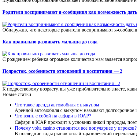
Музыкальное образование оказывает положительное влияние на 
Родители воспринимают я-сообщения как возможность дать
Обнаружив, что некоторые родители воспринимают я-сообщения
Как правильно развивать малыша до года
С рождением ребенка огромное количество мам задается вопрос
Подросток, особенности отношений и воспитания — 2
К подростковому возрасту, вы уже приблизительно знаете, каки
Новые статьи
Что такое аренда автомобиля с выкупом
Арендой автомобиля с выкупом называют долгосрочное 
Что взять с собой на сафари в ЮАР?
Сафари в ЮАР проходит в условиях дикой природы, по
Почему volta casino становится все популярнее у игроков?
В последние годы рынок онлайн-развлечений перенасыщ