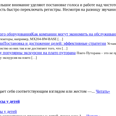
ольшое внимание уделяют постановке голоса и работе над чист
сть быстро переключать регистры. Несмотря на разницу звучани
Как компании могут экономить на обслуживан
утизаторы, например, MX204-HW-BASE […]
Постановка и достижение целей: эффективные стратегии
Устан
ство из них так и не достигают того, что […]
у популярны экскурсии на плато путорана
Плато Путорана – это не п
у экскурсия на плато […]
дает себя соответствующим взглядом или жестом —...
Читать»
сы у детей