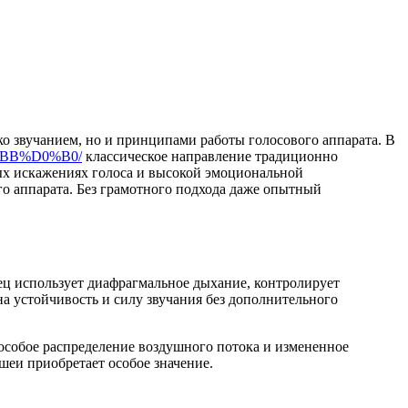
о звучанием, но и принципами работы голосового аппарата. В
%BB%D0%B0/
классическое направление традиционно
мых искажениях голоса и высокой эмоциональной
о аппарата. Без грамотного подхода даже опытный
ец использует диафрагмальное дыхание, контролирует
на устойчивость и силу звучания без дополнительного
 особое распределение воздушного потока и измененное
шеи приобретает особое значение.