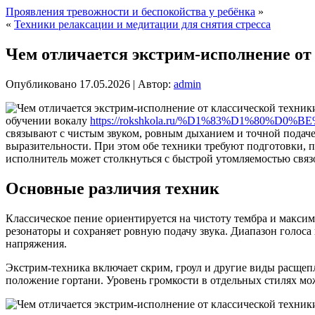
Проявления тревожности и беспокойства у ребёнка
»
«
Техники релаксации и медитации для снятия стресса
Чем отличается экстрим-исполнение от
Опубликовано
17.05.2026
|
Автор:
admin
обучении вокалу
https://rokshkola.ru/%D1%83%D1%80
связывают с чистым звуком, ровным дыханием и точной подаче
выразительности.
При этом обе техники требуют подготовки, 
исполнитель может столкнуться с быстрой утомляемостью связ
Основные различия техник
Классическое пение ориентируется на чистоту тембра и макси
резонаторы и сохраняет ровную подачу звука. Диапазон голоса 
напряжения.
Экстрим-техника включает скрим, гроул и другие виды расщеп
положение гортани. Уровень громкости в отдельных стилях мо