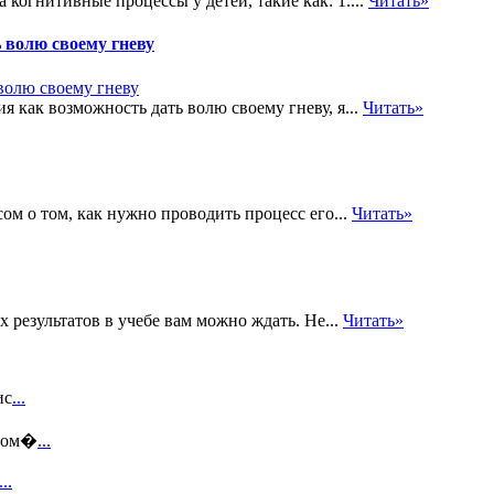
когнитивные процессы у детей, такие как: 1....
Читать»
 волю своему гневу
 как возможность дать волю своему гневу, я...
Читать»
ом о том, как нужно проводить процесс его...
Читать»
х результатов в учебе вам можно ждать. Не...
Читать»
ис
...
этом�
...
...