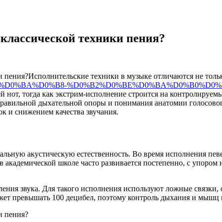
 классической техники пения?
Исполнительские техники в музыке отличаются не тольк
%D0%BE%D0%BA%D0%B8-%D0%B2%D0%BE%D0%BA%D0%B0%D0
й нот, тогда как экстрим-исполнение строится на контролируе
правильной дыхательной опоры и понимания анатомии голосовог
ок и снижением качества звучания.
мальную акустическую естественность. Во время исполнения пев
в академической школе часто развивается постепенно, с упором 
ления звука. Для такого исполнения используют ложные связки,
жет превышать 100 децибел, поэтому контроль дыхания и мышц 