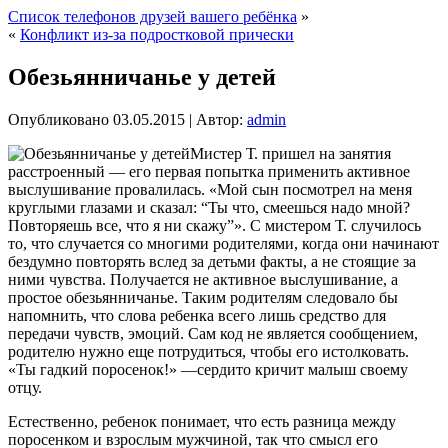
Список телефонов друзей вашего ребёнка
»
«
Конфликт из-за подростковой прически
Обезьянничанье у детей
Опубликовано
03.05.2015
|
Автор:
admin
Мистер Т. пришел на занятия
расстроенный — его первая попытка применить активное
выслушивание провалилась. «Мой сын посмотрел на меня
круглыми глазами и сказал: “Ты что, смеешься надо мной?
Повторяешь все, что я ни скажу”». С мистером Т. случилось
то, что случается со многими родителями, когда они начинают
бездумно повторять вслед за детьми факты, а не стоящие за
ними чувства. Получается не активное выслушивание, а
простое обезьянничанье.
Таким родителям следовало бы
напомнить, что слова ребенка всего лишь средство для
передачи чувств, эмоций. Сам код не является сообщением,
родителю нужно еще потрудиться, чтобы его истолковать.
«Ты гадкий поросенок!» —сердито кричит малыш своему
отцу.
Естественно, ребенок понимает, что есть разница между
поросенком и взрослым мужчиной, так что смысл его