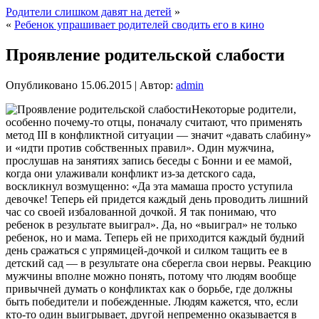
Родители слишком давят на детей
»
«
Ребенок упрашивает родителей сводить его в кино
Проявление родительской слабости
Опубликовано
15.06.2015
|
Автор:
admin
Некоторые родители,
особенно почему-то отцы, поначалу считают, что применять
метод III в конфликтной ситуации — значит «давать слабину»
и «идти против собственных правил». Один мужчина,
прослушав на занятиях запись беседы с Бонни и ее мамой,
когда они улаживали конфликт из-за детского сада,
воскликнул возмущенно: «Да эта мамаша просто уступила
девочке! Теперь ей придется каждый день проводить лишний
час со своей избалованной дочкой. Я так понимаю,
что
ребенок в результате выиграл». Да, но «выиграл» не только
ребенок, но и мама. Теперь ей не приходится каждый будний
день сражаться с упрямицей-дочкой и силком тащить ее в
детский сад — в результате она сберегла свои нервы. Реакцию
мужчины вполне можно понять, потому что людям вообще
привычней думать о конфликтах как о борьбе, где должны
быть победители и побежденные. Людям кажется, что, если
кто-то один выигрывает, другой непременно оказывается в