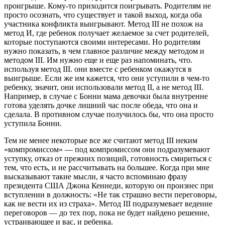
проигрыше. Кому-то приходится поигрывать. Родителям не
просто осознать, что существует и такой выход, когда оба
участника конфликта выигрывают. Метод III не похож на
метод И, где ребенок получает желаемое за счет родителей,
которые поступаются своими интересами. Но родителям
нужно показать, в чем главное различие между методом и
методом III. Им нужно еще и еще раз напоминать, что.
используя метод III. они вместе с ребенком окажутся в
выигрыше. Если же им кажется, что они уступили в чем-то
ребенку, значит, они использовали метод II, а не метод III.
Например, в случае с Бонни мама девочки была внутренне
готова уделять дочке лишний час после обеда, что она и
сделала. В противном случае получилось бы, что она просто
уступила Бонни.
Тем не менее некоторые все же считают метод III неким
«компромиссом» — под компромиссом они подразумевают
уступку, отказ от прежних позиций, готовность смириться с
тем, что есть, и не рассчитывать на большее. Когда при мне
высказывают такие мысли, я часто вспоминаю фразу
президента США Джона Кеннеди, которую он произнес при
вступлении в должность: «Не так страшно вести переговоры,
как не вести их из страха». Метод III подразумевает ведение
переговоров — до тех пор, пока не будет найдено решение,
устраивающее и вас, и ребенка.