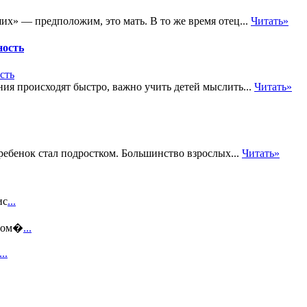
их» — предположим, это мать. В то же время отец...
Читать»
ность
ия происходят быстро, важно учить детей мыслить...
Читать»
 ребенок стал подростком. Большинство взрослых...
Читать»
ис
...
этом�
...
...