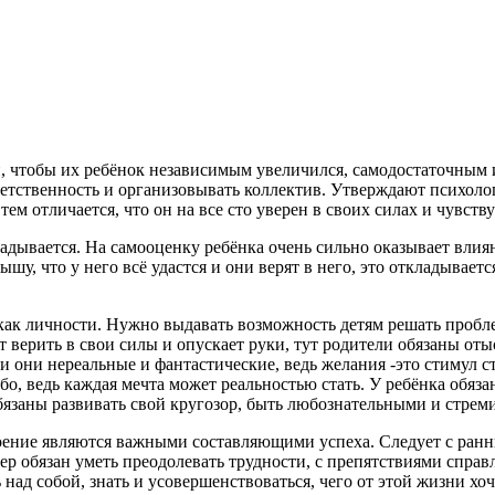
, чтобы их ребёнок независимым увеличился, самодостаточным и
тветственность и организовывать коллектив. Утверждают психолог
ем отличается, что он на все сто уверен в своих силах и чувству
ладывается. На самооценку ребёнка очень сильно оказывает влиян
шу, что у него всё удастся и они верят в него, это откладывает
 как личности. Нужно выдавать возможность детям решать пробл
т верить в свои силы и опускает руки, тут родители обязаны оты
и они нереальные и фантастические, ведь желания -это стимул с
, ведь каждая мечта может реальностью стать. У ребёнка обязан
обязаны развивать свой кругозор, быть любознательными и стреми
ние являются важными составляющими успеха. Следует с ранних
ер обязан уметь преодолевать трудности, с препятствиями справля
 над собой, знать и усовершенствоваться, чего от этой жизни хо