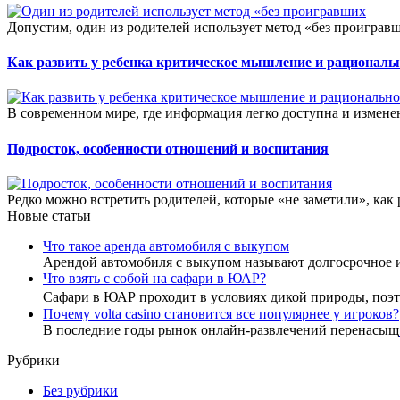
Допустим, один из родителей использует метод «без проигравш
Как развить у ребенка критическое мышление и рациональ
В современном мире, где информация легко доступна и изменен
Подросток, особенности отношений и воспитания
Редко можно встретить родителей, которые «не заметили», как
Новые статьи
Что такое аренда автомобиля с выкупом
Арендой автомобиля с выкупом называют долгосрочное 
Что взять с собой на сафари в ЮАР?
Сафари в ЮАР проходит в условиях дикой природы, по
Почему volta casino становится все популярнее у игроков?
В последние годы рынок онлайн-развлечений перенасыщ
Рубрики
Без рубрики