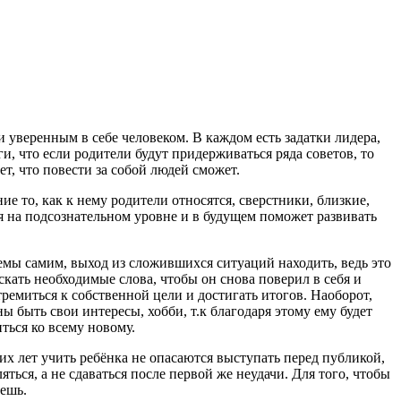
 уверенным в себе человеком. В каждом есть задатки лидера,
и, что если родители будут придерживаться ряда советов, то
ет, что повести за собой людей сможет.
ие то, как к нему родители относятся, сверстники, близкие,
ся на подсознательном уровне и в будущем поможет развивать
емы самим, выход из сложившихся ситуаций находить, ведь это
скать необходимые слова, чтобы он снова поверил в себя и
тремиться к собственной цели и достигать итогов. Наоборот,
ы быть свои интересы, хобби, т.к благодаря этому ему будет
ться ко всему новому.
 лет учить ребёнка не опасаются выступать перед публикой,
ться, а не сдаваться после первой же неудачи. Для того, чтобы
чешь.