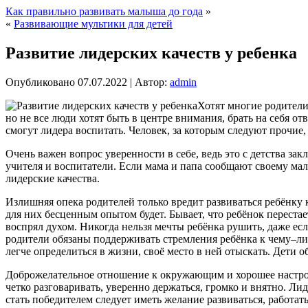
Как правильно развивать малыша до года
»
«
Развивающие мультики для детей
Развитие лидерских качеств у ребенка
Опубликовано
07.07.2022
|
Автор:
admin
Хотят многие родители
но не все люди хотят быть в центре внимания, брать на себя о
смогут лидера воспитать. Человек, за которым следуют прочие, т
Очень важен вопрос уверенности в себе, ведь это с детства зак
учителя и воспитатели. Если мама и папа сообщают своему малы
лидерские качества.
Излишняя опека родителей только вредит развиваться ребёнку
для них бесценным опытом будет. Бывает, что ребёнок перестае
воспрял духом. Никогда нельзя мечты ребёнка рушить, даже есл
родители обязаны поддерживать стремления ребёнка к чему–либо
легче определиться в жизни, своё место в ней отыскать. Дети 
Доброжелательное отношение к окружающим и хорошее настрое
четко разговаривать, уверенно держаться, громко и внятно. Лид
стать победителем следует иметь желание развиваться, работать