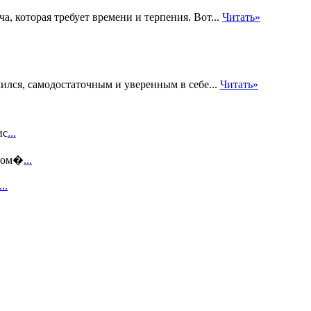
а, которая требует времени и терпения. Вот...
Читать»
ился, самодостаточным и уверенным в себе...
Читать»
ис
...
этом�
...
...