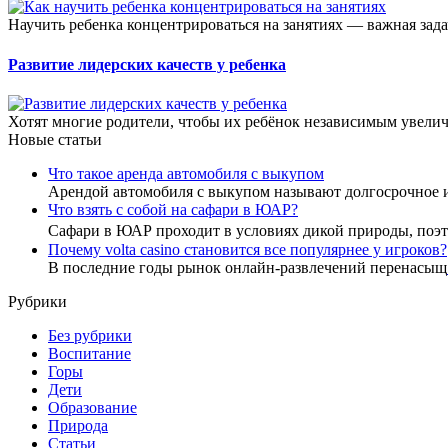
Научить ребенка концентрироваться на занятиях — важная задач
Развитие лидерских качеств у ребенка
Хотят многие родители, чтобы их ребёнок независимым увелич
Новые статьи
Что такое аренда автомобиля с выкупом
Арендой автомобиля с выкупом называют долгосрочное 
Что взять с собой на сафари в ЮАР?
Сафари в ЮАР проходит в условиях дикой природы, по
Почему volta casino становится все популярнее у игроков?
В последние годы рынок онлайн-развлечений перенасыщ
Рубрики
Без рубрики
Воспитание
Горы
Дети
Образование
Природа
Статьи