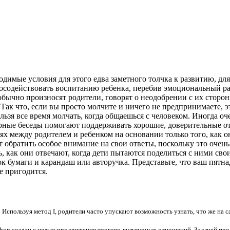
одимые условия для этого едва заметного толчка к развитию, д
посодействовать воспитанию ребенка, перебив эмоциональный р
 обычно произносят родители, говорят о неодобрении с их сторон
Так что, если вы просто молчите и ничего не предпринимаете, э
ьзя все время молчать, когда общаешься с человеком. Иногда очен
ярные беседы помогают поддерживать хорошие, доверительные о
ях между родителем и ребенком на основании только того, как о
ет обратить особое внимание на свои ответы, поскольку это оче
 как они отвечают, когда дети пытаются поделиться с ними сво
ток бумаги и карандаш или авторучка. Представьте, что ваш пят
е пригодится.
Используя метод I, родители часто упускают возможность узнать, что же на 
hop создан с целью продвижения торгово-культурных отношений. Задачей про