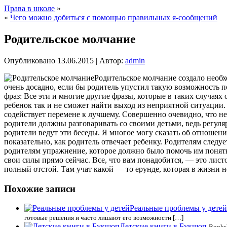
Права в школе
»
«
Чего можно добиться с помощью правильных я-сообщений
Родительское молчание
Опубликовано
13.06.2015
|
Автор:
admin
Родительское молчание создало необх
очень досадно, если бы родитель упустил такую возможность 
фраз: Все эти и многие другие фразы, которые в таких случаях
ребенок так и не сможет найти выход из неприятной ситуации. 
содействует перемене к лучшему. Совершенно очевидно, что нел
родители должны разговаривать со своими детьми, ведь регул
родители ведут эти беседы. Я многое могу сказать об отношени
показательно, как родитель отвечает ребенку. Родителям следу
родителям упражнение, которое должно было помочь им понять,
свои силы прямо сейчас. Все, что вам понадобится, — это лис
полный отстой. Там учат какой — то ерунде, которая в жизни н
Похожие записи
Реальные проблемы у детей
готовые решения и часто лишают его возможности […]
Детские книги в Букшоп
Books