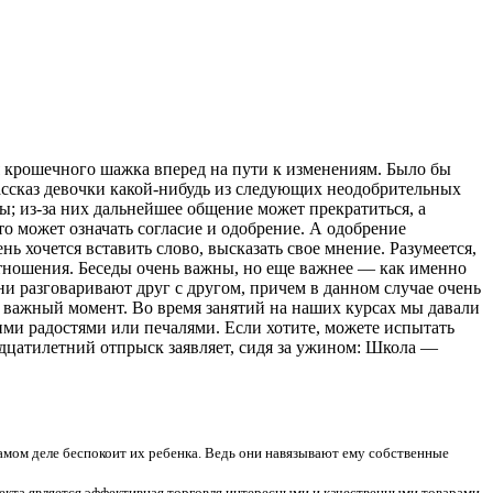
ля крошечного шажка вперед на пути к изменениям. Было бы
ассказ девочки какой-нибудь из следующих неодобрительных
ы;
из-за них дальнейшее общение может прекратиться, а
то может означать согласие и одобрение. А одобрение
ь хочется вставить слово, высказать свое мнение. Разумеется,
тношения. Беседы очень важны, но еще важнее — как именно
ни разговаривают друг с другом, причем в данном случае очень
нь важный момент. Во время занятий на наших курсах мы давали
ими радостями или печалями. Если хотите, можете испытать
надцатилетний отпрыск заявляет, сидя за ужином: Школа —
самом деле беспокоит их ребенка. Ведь они навязывают ему собственные
екта является эффективная торговля интересными и качественными товарами