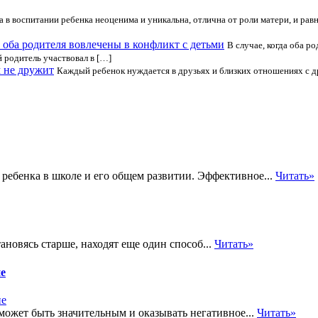
а в воспитании ребенка неоценима и уникальна, отлична от роли матери, и рав
 оба родителя вовлечены в конфликт с детьми
В случае, когда оба р
 родитель участвовал в […]
м не дружит
Каждый ребенок нуждается в друзьях и близких отношениях с др
ребенка в школе и его общем развитии. Эффективное...
Читать»
ановясь старше, находят еще один способ...
Читать»
ие
может быть значительным и оказывать негативное...
Читать»