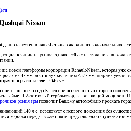
Дети
Qashqai Nissan
i давно известен в нашей стране как один из родоначальников 
ющие позиции на рынке, однако сейчас настала пора выхода вто
итании.
ие новой платформы корпорации Renault-Nissan, которая уже ск
выросла на 47 мм, достигнув величины 4377 мм, ширина увеличи
торая теперь составляет 2646 мм.
есной нынешнего года.Ключевой особенностью второго поколения
гата займет 1,2-литровый турбомотор, развивающий мощность 11
 роликов ремня грм
позволит Вашему автомобилю проехать гораз
звивающий 140 л.с. перекочует с первого поколения без сущест
и, а коробка передач может быть представлена 6-ступенчатой ме