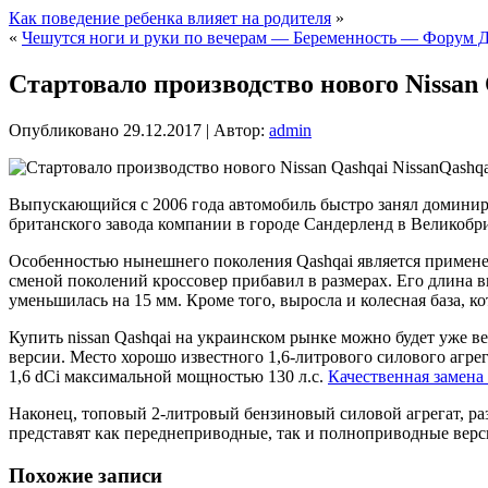
Как поведение ребенка влияет на родителя
»
«
Чешутся ноги и руки по вечерам — Беременность — Форум 
Стартовало производство нового Nissan 
Опубликовано
29.12.2017
|
Автор:
admin
Qashqa
Выпускающийся с 2006 года автомобиль быстро занял доминиру
британского завода компании в городе Сандерленд в Великобр
Особенностью нынешнего поколения Qashqai является применен
сменой поколений кроссовер прибавил в размерах. Его длина 
уменьшилась на 15 мм. Кроме того, выросла и колесная база, ко
Купить nissan Qashqai на украинском рынке можно будет уже в
версии. Место хорошо известного 1,6-литрового силового агре
1,6 dCi максимальной мощностью 130 л.с.
Качественная замена
Наконец, топовый 2-литровый бензиновый силовой агрегат, ра
представят как переднеприводные, так и полноприводные верси
Похожие записи