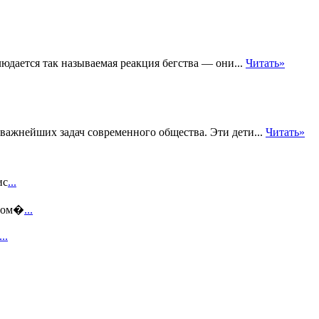
юдается так называемая реакция бегства — они...
Читать»
 важнейших задач современного общества. Эти дети...
Читать»
ис
...
этом�
...
...