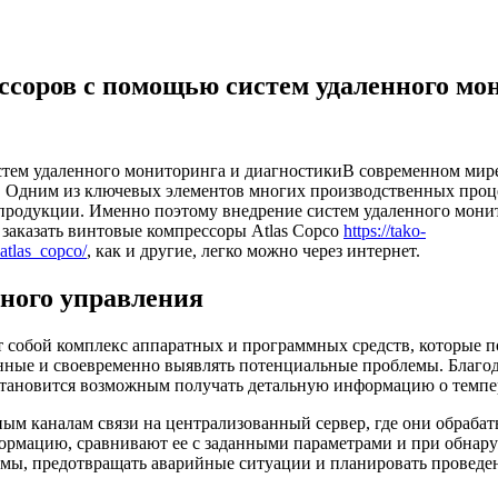
соров с помощью систем удаленного мо
В современном мир
 Одним из ключевых элементов многих производственных проце
 продукции. Именно поэтому внедрение систем удаленного монит
 заказать винтовые компрессоры Atlas Copco
https://tako-
atlas_copco/
, как и другие, легко можно через интернет.
ного управления
 собой комплекс аппаратных и программных средств, которые п
ные и своевременно выявлять потенциальные проблемы. Благода
, становится возможным получать детальную информацию о темпе
ым каналам связи на централизованный сервер, где они обраб
рмацию, сравнивают ее с заданными параметрами и при обнар
емы, предотвращать аварийные ситуации и планировать проведе