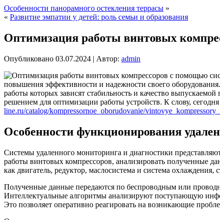
Особенности панорамного остекления террасы
»
«
Развитие эмпатии у детей: роль семьи и образования
Оптимизация работы винтовых компрес
Опубликовано
03.07.2024
|
Автор:
admin
повышения эффективности и надежности своего оборудования.
работы которых зависят стабильность и качество выпускаемой
решением для оптимизации работы устройств. К слову, сегодня
line.ru/catalog/kompressornoe_oborudovanie/vintovye_kompressory_
Особенности функционирования удален
Системы удаленного мониторинга и диагностики представляют
работы винтовых компрессоров, анализировать полученные дан
как двигатель, редуктор, маслосистема и система охлаждения
Полученные данные передаются по беспроводным или проводн
Интеллектуальные алгоритмы анализируют поступающую инфо
Это позволяет оперативно реагировать на возникающие пробл