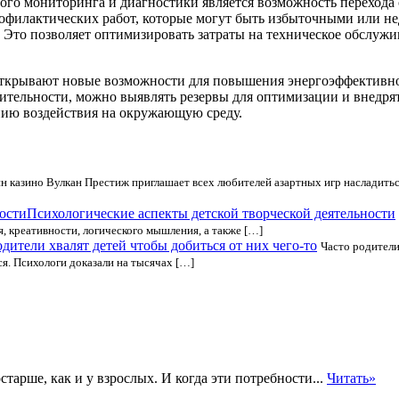
ого мониторинга и диагностики является возможность перехода
офилактических работ, которые могут быть избыточными или не
. Это позволяет оптимизировать затраты на техническое обслуж
 открывают новые возможности для повышения энергоэффективн
ительности, можно выявлять резервы для оптимизации и внедрят
нию воздействия на окружающую среду.
н казино Вулкан Престиж приглашает всех любителей азартных игр насладить
Психологические аспекты детской творческой деятельности
 креативности, логического мышления, а также […]
одители хвалят детей чтобы добиться от них чего-то
Часто родители
ся. Психологи доказали на тысячах […]
тарше, как и у взрослых. И когда эти потребности...
Читать»