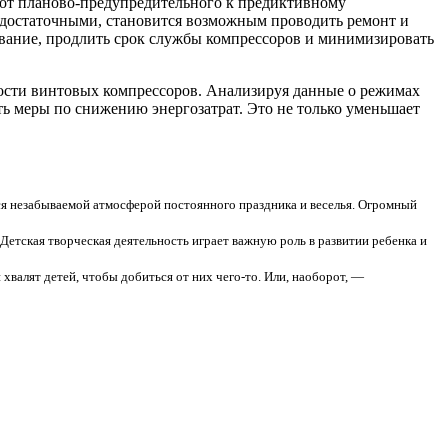
 от планово-предупредительного к предиктивному
достаточными, становится возможным проводить ремонт и
ивание, продлить срок службы компрессоров и минимизировать
ости винтовых компрессоров. Анализируя данные о режимах
ь меры по снижению энергозатрат. Это не только уменьшает
ся незабываемой атмосферой постоянного праздника и веселья. Огромный
Детская творческая деятельность играет важную роль в развитии ребенка и
 хвалят детей, чтобы добиться от них чего-то. Или, наоборот, —