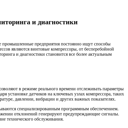
ниторинга и диагностики
е промышленные предприятия постоянно ищут способы
ссов являются винтовые компрессоры, от бесперебойной
оринга и диагностики становится все более актуальным
озволяют в режиме реального времени отслеживать параметры
ря установке датчиков на ключевых узлах компрессора, таких
ратуре, давлении, вибрации и других важных показателях.
атываются специализированным программным обеспечением.
ужении отклонений генерируют предупреждающие сигналы.
ние технического обслуживания.