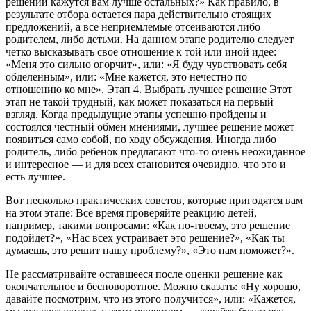
решений кажутся вам лучше остальных?» Как правило, в
результате отбора остается пара действительно стоящих
предложений, а все неприемлемые отсеиваются либо
родителем, либо детьми. На данном этапе родителю следует
четко высказывать свое отношение к той или иной идее:
«Меня это сильно огорчит», или: «Я буду чувствовать себя
обделенным», или: «Мне кажется, это нечестно по
отношению ко мне». Этап 4. Выбрать лучшее решение Этот
этап не такой трудный, как может показаться на первый
взгляд. Когда предыдущие этапы успешно пройдены и
состоялся честный обмен мнениями, лучшее решение может
появиться само собой, по ходу обсуждения. Иногда либо
родитель, либо ребенок предлагают что-то очень неожиданное
и интересное — и для всех становится очевидно, что это и
есть лучшее.
Вот несколько практических советов, которые пригодятся вам
на этом этапе: Все время проверяйте реакцию детей,
например, такими вопросами: «Как по-твоему, это решение
подойдет?», «Нас всех устраивает это решение?», «Как ты
думаешь, это решит нашу проблему?», «Это нам поможет?».
Не рассматривайте оставшееся после оценки решение как
окончательное и бесповоротное. Можно сказать: «Ну хорошо,
давайте посмотрим, что из этого получится», или: «Кажется,