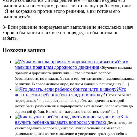
мы все согласились с этим решением — давайте будем его
выполнять и посмотрим, решит ли это нашу проблему», или:
«Я не возражаю против этого решения, а вы готовы его
выполнить?»
3- Если решение подразумевает выполнение нескольких задач,
хорошо бы записать их все по порядку, чтобы потом не
забыть.
Похожие записи
Учим
малыша правилам дорожного движения
Обучение малыша
правилам дорожного движения — это не только вопрос
безопасности, но и важный этап в его когнитивном и эмоциональном
развитии. В современном мире, полном машин и пешеходных […]
Что
делать, если ребенок боится идти в школу?
Страх ребенка
перед школой – распространенная проблема, причины которой
могут быть различными и варьироваться от легкого беспокойства до
серьезной фобии. Важно внимательно отнестись к этой […]
Как
научить ребёнка задавать вопросы учителю
Дети, которые
умеют задавать вопросы учителю, лучше усваивают материал,
развивают критическое мышление и увереннее чувствуют себя в