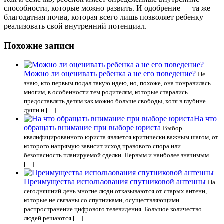
способности, которые можно развить. И одобрение — та же
благодатная почва, которая всего лишь позволяет ребенку
реализовать свой внутренний потенциал.
Похожие записи
Можно ли оценивать ребенка а не его поведение?
Не
знаю, кто первым подал такую идею, но, похоже, она понравилась
многим, в особенности тем родителям, которые старались
предоставлять детям как можно больше свободы, хотя в глубине
души и […]
На что
обращать внимание при выборе юриста
Выбор
квалифицированного юриста является критически важным шагом, от
которого напрямую зависит исход правового спора или
безопасность планируемой сделки. Первым и наиболее значимым
[…]
Преимущества использования спутниковой антенны
На
сегодняшний день многие люди отказываются от старых антенн,
которые не связаны со спутниками, осуществляющими
распространение цифрового телевидения. Большое количество
людей решаются […]