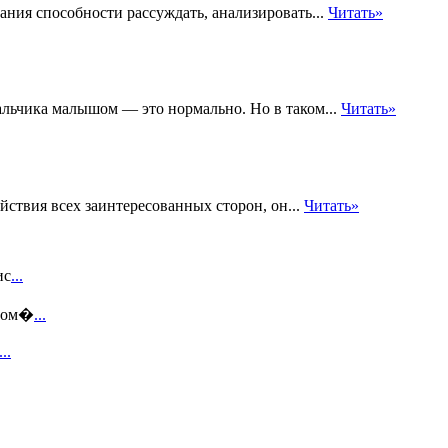
ния способности рассуждать, анализировать...
Читать»
альчика малышом — это нормально. Но в таком...
Читать»
йствия всех заинтересованных сторон, он...
Читать»
ис
...
этом�
...
...