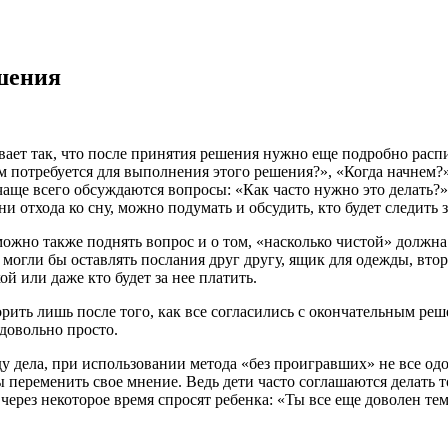
шения
вает так, что после принятия решения нужно еще подробно распи
нам потребуется для выполнения этого решения?», «Когда начнем
 чаще всего обсуждаются вопросы: «Как часто нужно
это делать?»
и отхода ко сну, можно подумать и обсудить, кто будет следить з
можно также поднять вопрос и о том, «насколько чистой» должна
 могли бы оставлять послания друг другу, ящик для одежды, второ
ой или даже кто будет за нее платить.
орить лишь после того, как все согласились с окончательным ре
довольно просто.
оду дела, при использовании метода «без проигравших» не все о
ы переменить свое мнение. Ведь дети часто соглашаются делать т
через некоторое время спросят ребенка: «Ты все еще доволен те