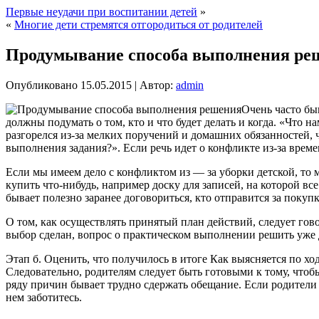
Первые неудачи при воспитании детей
»
«
Многие дети стремятся отгородиться от родителей
Продумывание способа выполнения ре
Опубликовано
15.05.2015
|
Автор:
admin
Очень часто бы
должны подумать о том, кто и что будет делать и когда. «Что 
разгорелся из-за мелких поручений и домашних обязанностей,
выполнения задания?». Если речь идет о конфликте из-за времен
Если мы имеем дело с конфликтом из — за уборки детской, то 
купить что-нибудь, например доску для записей, на которой все
бывает полезно заранее договориться, кто отправится за покупк
О том, как осуществлять принятый план действий, следует гов
выбор сделан, вопрос о практическом выполнении решить уже 
Этап б. Оценить, что получилось в итоге Как выясняется по х
Следовательно, родителям следует быть готовыми к тому, чтоб
ряду причин бывает трудно сдержать обещание. Если родители 
нем заботитесь.